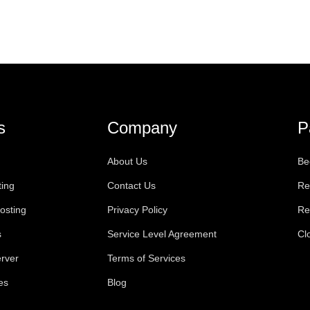
s
Company
P
About Us
Be
ting
Contact Us
Re
osting
Privacy Policy
Re
s
Service Level Agreement
Cl
rver
Terms of Services
es
Blog