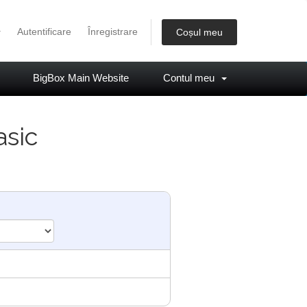
Autentificare
Înregistrare
Coșul meu
BigBox Main Website
Contul meu
asic