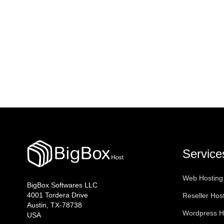
Service
Web Hosting
BigBox Softwares LLC
4001 Tordera Drive
Reseller Hos
Austin, TX-78738
Wordpress H
USA