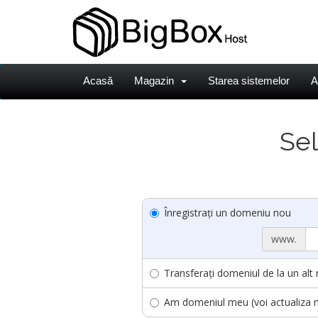
Acasă
Magazin
Starea sistemelor
A
Sel
Înregistrați un domeniu nou
www.
Transferați domeniul de la un alt 
Am domeniul meu (voi actualiza 