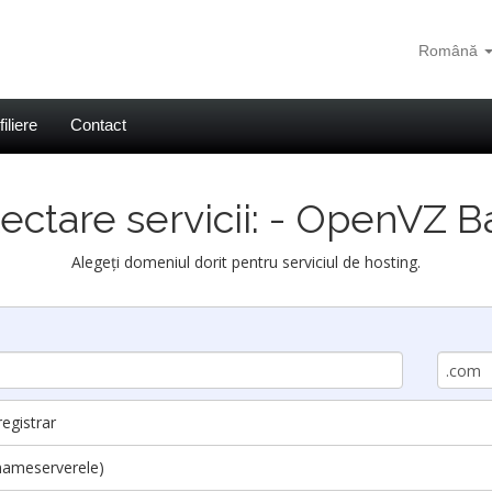
Română
filiere
Contact
ectare servicii: - OpenVZ B
Alegeți domeniul dorit pentru serviciul de hosting.
registrar
nameserverele)