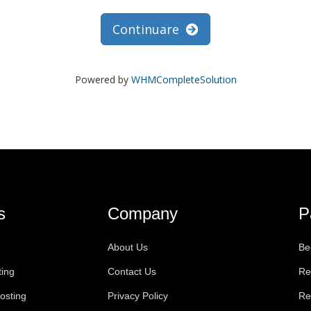
Continuare
Powered by
WHMCompleteSolution
s
Company
P
About Us
Be
ting
Contact Us
Re
osting
Privacy Policy
Re