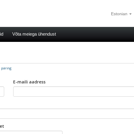
Estonian
id
Võta meiega ühendust
 päring
E-maili aadress
eet