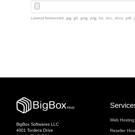
Lubatud faililaiendid: .jpg, .gif, .jpeg, .png, .txt, .doc, .docx, .pdf, .p
Service
Web Hosting
BigBox Softwares LLC
4001 Tordera Drive
Reseller Hos