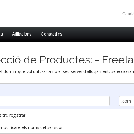
Catal
xa
Afiliacions
Contacti'ns
cció de Productes: - Freel
 el domini que vol utilitzar amb el seu servei d'allotjament, selecciona
ltre registrar
i modificaré els noms del servidor