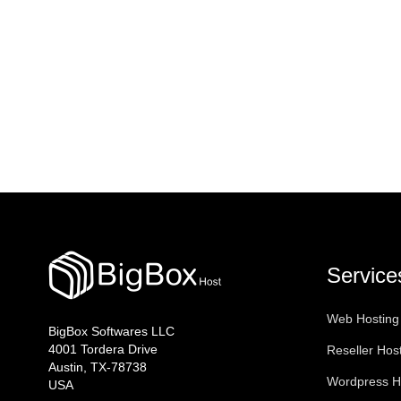
Service
Web Hosting
BigBox Softwares LLC
4001 Tordera Drive
Reseller Hos
Austin, TX-78738
Wordpress H
USA