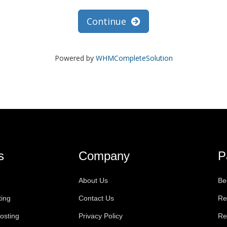
Continue
Powered by
WHMCompleteSolution
s
Company
P
About Us
Be
ting
Contact Us
Re
osting
Privacy Policy
Re