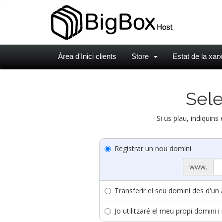
Àrea d'Inici clients
Store
Estat de la xar
Sele
Si us plau, indiquins
Registrar un nou domini
www.
Transferir el seu domini des d'un a
Jo utilitzaré el meu propi domini 