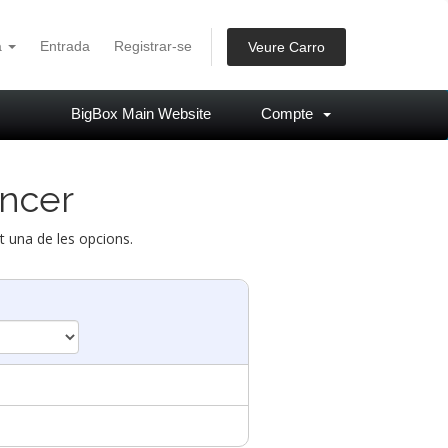
à
Entrada
Registrar-se
Veure Carro
BigBox Main Website
Compte
ancer
nt una de les opcions.