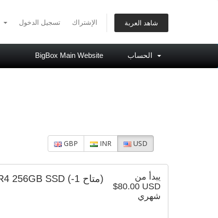
الإشتراك
تسجيل الدخول
العربية
شاهد العربة
BigBox Main Website
الحساب
GBP
INR
USD
يبدأ من
DR4 256GB SSD
(-1 متاح)
$80.00 USD
شهري