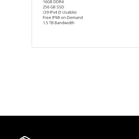
16GB DDR4
256 GB SSD
/29 IPv4 (5 Usable)
Free IPMI on-Demand
1.5 TB Bandwidth