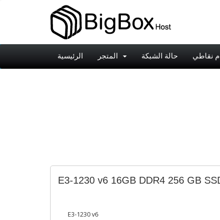
م نقاطي
حالة الشبكة
المتجر
الرئيسية
E3-1230 v6 16GB DDR4 256 GB SS
E3-1230 v6