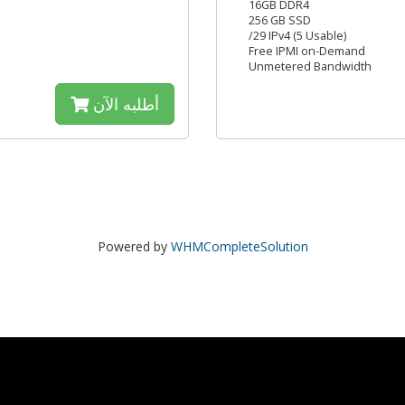
16GB DDR4
256 GB SSD
/29 IPv4 (5 Usable)
Free IPMI on-Demand
Unmetered Bandwidth
أطلبه الآن
Powered by
WHMCompleteSolution