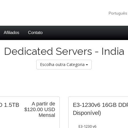
Portuguê
Afiliados
Contato
Dedicated Servers - India
Escolha outra Categoria
A partir de
D 1.5TB
E3-1230v6 16GB D
$120.00 USD
Disponível)
Mensal
E3-1230 v6