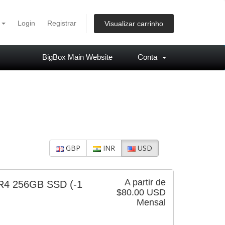
s
Login
Registrar
Visualizar carrinho
BigBox Main Website
Conta
GBP
INR
USD
A partir de
DR4 256GB SSD
(-1
$80.00 USD
Mensal