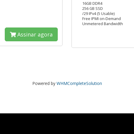
16GB DDR4
256 GB SSD
/29 IPv4 (5 Usable)
Free IPMI on-Demand
Unmetered Bandwidth
Assinar agora
Powered by
WHMCompleteSolution