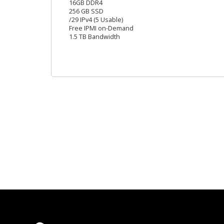
16GB DDR4
256 GB SSD
/29 IPv4 (5 Usable)
Free IPMI on-Demand
1.5 TB Bandwidth