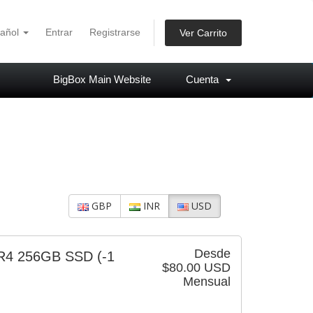
añol
Entrar
Registrarse
Ver Carrito
BigBox Main Website
Cuenta
GBP
INR
USD
Desde
DR4 256GB SSD
(-1
$80.00 USD
Mensual