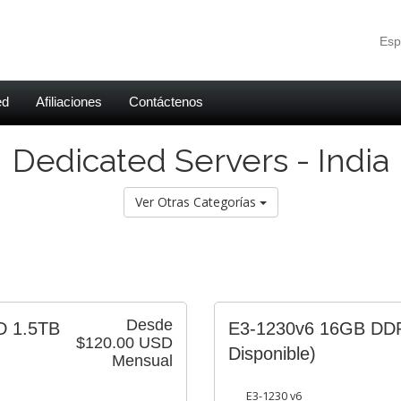
Esp
ed
Afiliaciones
Contáctenos
Dedicated Servers - India
Ver Otras Categorías
Desde
D 1.5TB
E3-1230v6 16GB D
$120.00 USD
Disponible)
Mensual
E3-1230 v6