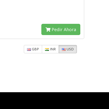
Pedir Ahora
GBP
INR
USD