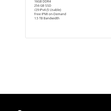
16GB DDR4
256 GB SSD
/29 IPv4 (5 Usable)
Free IPMI on-Demand
1.5 TB Bandwidth