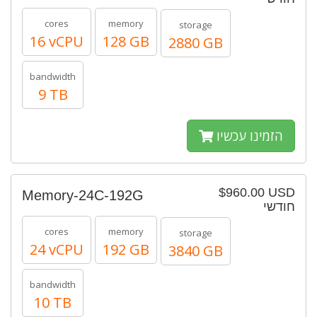
cores
memory
storage
16 vCPU
128 GB
2880 GB
bandwidth
9 TB
הזמינו עכשיו
$960.00 USD
Memory-24C-192G
חודשי
cores
memory
storage
24 vCPU
192 GB
3840 GB
bandwidth
10 TB