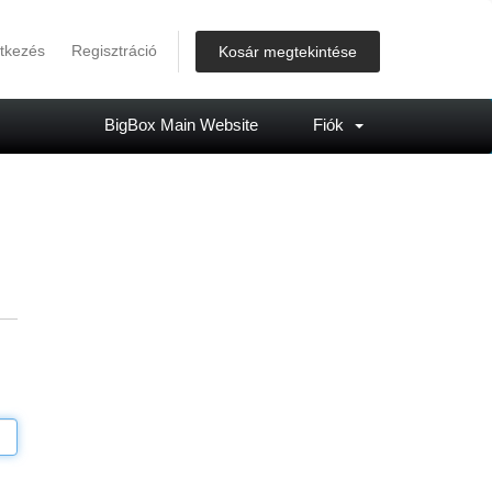
ntkezés
Regisztráció
Kosár megtekintése
BigBox Main Website
Fiók