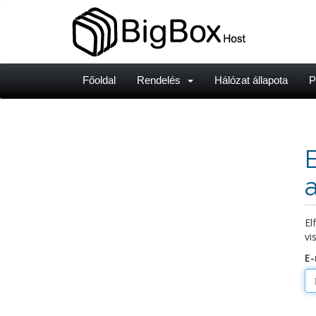
Főoldal
Rendelés
Hálózat állapota
P
El
vi
E-