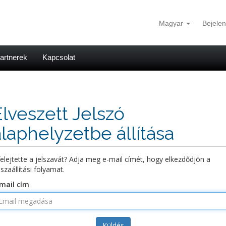
Magyar
Bejele
artnerek
Kapcsolat
Elveszett Jelszó
alaphelyzetbe állítása
felejtette a jelszavát? Adja meg e-mail címét, hogy elkezdődjön a
sszaállítási folyamat.
mail cím
Küldés