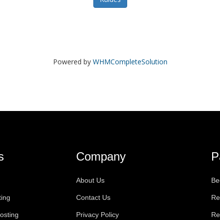
Powered by
WHMCompleteSolution
s
Company
P
About Us
Be
ting
Contact Us
Re
osting
Privacy Policy
Re