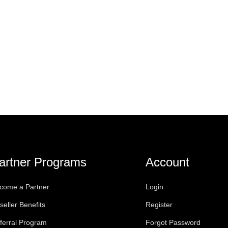
artner Programs
Account
come a Partner
Login
seller Benefits
Register
ferral Program
Forgot Password