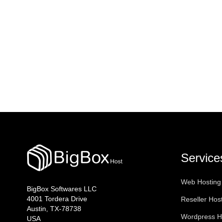
Service
Web Hosting
BigBox Softwares LLC
4001 Tordera Drive
Reseller Hos
Austin, TX-78738
Wordpress H
USA