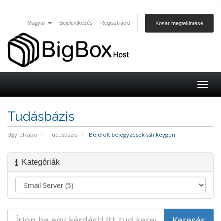
Magyar
Bejelentkezés
Regisztráció
Kosár megtekintése
Togg
navig
Tudásbázis
Ügyfélkapu
Tudásbázis
Bejelölt bejegyzések ssh keygen
Kategóriák