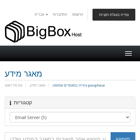
הרשמה
התחברות
עברית
צפייה בעגלת הקניות
Togg
navig
מאגר מידע
צפייה במאמרים שסומנו passphase
מאגר מידע
פורטל ראשי
קטגוריות